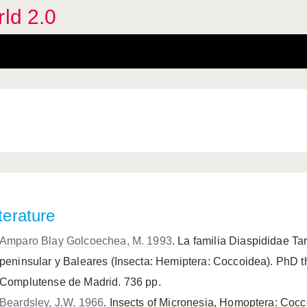
rld 2.0
terature
Amparo Blay Golcoechea, M. 1993
. La familia Diaspididae Ta
peninsular y Baleares (Insecta: Hemiptera: Coccoidea). PhD t
Complutense de Madrid. 736 pp.
Beardsley, J.W. 1966
. Insects of Micronesia, Homoptera: Cocc