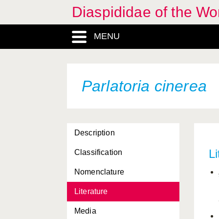
Diaspididae of the Wo
Lopholeucaspis cockerelli
MENU
Lopholeucaspis japonica
Melanaspis glomerata
Melanaspis obscura
Parlatoria cinerea
Melanaspis paulista
Mercetaspis halli
Description
Morganella longispina
Li
Classification
Mycetaspis personata
Nomenclature
Neopinnaspis harperi
Literature
Odonaspis greenii
Media
Odonaspis ruthae