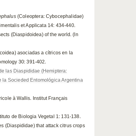
ephalus
(Coleoptera: Cybocephalidae)
mentalis et Applicata 14: 434-440.
ects (Diaspidoidea) of the world. (In
oidea) asociadas a cítricos en la
omology 30: 391-402.
de las Diaspididae (Hemiptera:
 de la Socieded Entomológica Argentina
icole à Wallis. Institut Français
ituto de Biologia Vegetal 1: 131-138.
es (Diaspididae) that attack citrus crops