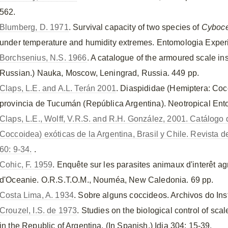
562.
Blumberg, D. 1971
. Survival capacity of two species of
Cyboc
under temperature and humidity extremes. Entomologia Experi
Borchsenius, N.S. 1966
. A catalogue of the armoured scale ins
Russian.) Nauka, Moscow, Leningrad, Russia. 449 pp.
Claps, L.E. and A.L. Terán 2001
. Diaspididae (Hemiptera: Cocc
provincia de Tucumán (República Argentina). Neotropical Ent
Claps, L.E., Wolff, V.R.S. and R.H. González, 2001. Catálogo 
Coccoidea) exóticas de la Argentina, Brasil y Chile. Revista
60: 9-34.
.
Cohic, F. 1959
. Enquête sur les parasites animaux d'interêt agr
d'Oceanie. O.R.S.T.O.M., Nouméa, New Caledonia. 69 pp.
Costa Lima, A. 1934
. Sobre alguns coccideos. Archivos do Inst
Crouzel, I.S. de 1973
. Studies on the biological control of scal
in the Republic of Argentina. (In Spanish.) Idia 304: 15-39.