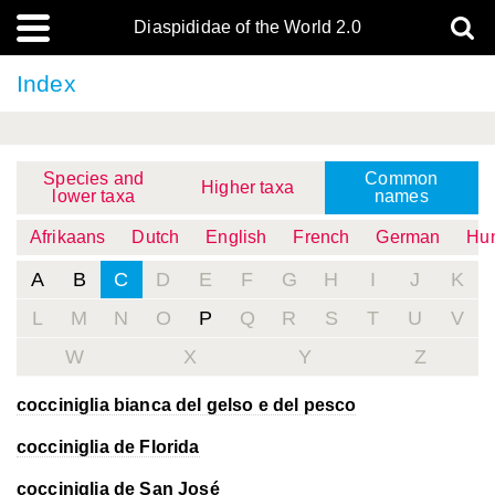
Diaspididae of the World 2.0
Index
Species and
Common
Higher taxa
lower taxa
names
Afrikaans
Dutch
English
French
German
Hun
A
B
C
D
E
F
G
H
I
J
K
L
M
N
O
P
Q
R
S
T
U
V
W
X
Y
Z
cocciniglia bianca del gelso e del pesco
cocciniglia de Florida
cocciniglia de San José