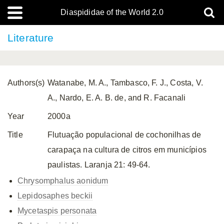
Diaspididae of the World 2.0
Literature
Authors(s)
Watanabe, M. A., Tambasco, F. J., Costa, V.
A., Nardo, E. A. B. de, and R. Facanali
Year
2000a
Title
Flutuação populacional de cochonilhas de
carapaça na cultura de citros em municípios
paulistas. Laranja 21: 49-64.
Chrysomphalus aonidum
Lepidosaphes beckii
Mycetaspis personata