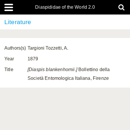
Diaspididae of the World 2.0
Literature
Authors(s)
Targioni Tozzetti, A.
Year
1879
Title
[Diaspis blankenhornii.]
Bollettino della
Società Entomologica Italiana, Firenze