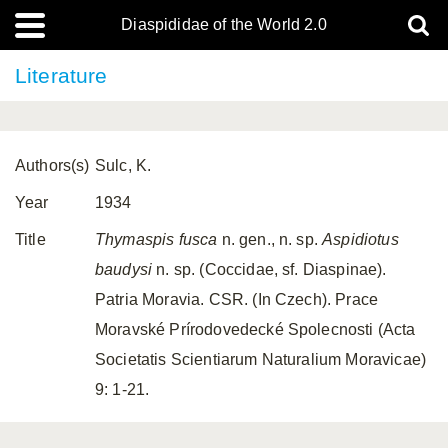
Diaspididae of the World 2.0
Literature
Authors(s)
Sulc, K.
Year
1934
Title
Thymaspis fusca
n. gen., n. sp.
Aspidiotus
baudysi
n. sp. (Coccidae, sf. Diaspinae).
Patria Moravia. CSR. (In Czech). Prace
Moravské Prírodovedecké Spolecnosti (Acta
Societatis Scientiarum Naturalium Moravicae)
9: 1-21.