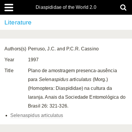
Diaspididae of the World 2.0
Literature
Authors(s)
Perruso, J.C. and P.C.R. Cassino
Year
1997
Title
Plano de amostragem presenca-ausência
para
Selenaspidus articulatus
(Morg.)
(Homoptera: Diaspididae) na cultura da
laranja. Anais da Sociedade Entomológica do
Brasil 26: 321-326.
Selenaspidus articulatus