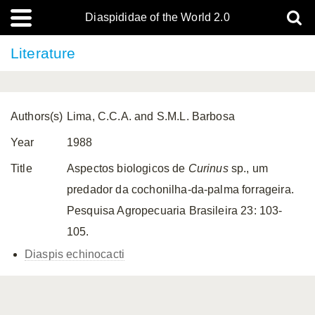
Diaspididae of the World 2.0
Literature
Authors(s)
Lima, C.C.A. and S.M.L. Barbosa
Year
1988
Title
Aspectos biologicos de
Curinus
sp., um
predador da cochonilha-da-palma forrageira.
Pesquisa Agropecuaria Brasileira 23: 103-
105.
Diaspis echinocacti