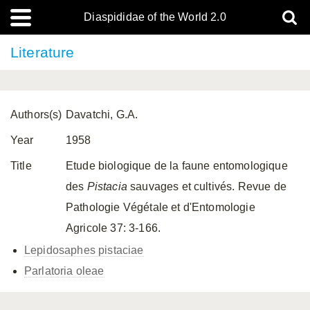
Diaspididae of the World 2.0
Literature
Authors(s)
Davatchi, G.A.
Year
1958
Title
Etude biologique de la faune entomologique
des
Pistacia
sauvages et cultivés. Revue de
Pathologie Végétale et d'Entomologie
Agricole 37: 3-166.
Lepidosaphes pistaciae
Parlatoria oleae