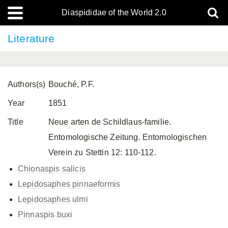
Diaspididae of the World 2.0
Literature
Authors(s)
Bouché, P.F.
Year
1851
Title
Neue arten de Schildlaus-familie.
Entomologische Zeitung. Entomologischen
Verein zu Stettin 12: 110-112.
Chionaspis salicis
Lepidosaphes pinnaeformis
Lepidosaphes ulmi
Pinnaspis buxi