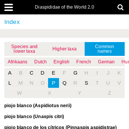
Diaspididae of the World 2.0
Index
Species and
Common
Higher taxa
lower taxa
names
Afrikaans
Dutch
English
French
German
Hun
A
B
C
D
E
F
G
H
I
J
K
L
M
N
O
P
Q
R
S
T
U
V
W
X
Y
Z
piojo blanco (Aspidiotus nerii)
piojo blanco (Unaspis citri)
piojo blanco de los cítricos (Pinnaspis aspidistrae)